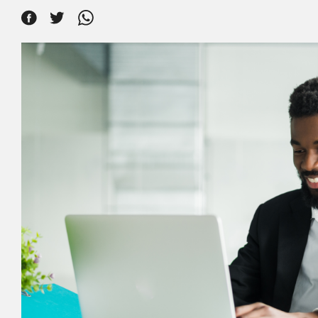
Eurobank
Maquininha
Smar