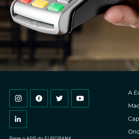
A E
Maq
Cap
Ond
Baixe o APP do EUROBANK