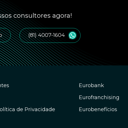
sos consultores agora!
o
(81) 4007-1604
ntes
Eurobank
Eurofranchising
lítica de Privacidade
Eurobenefícios