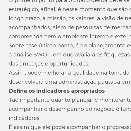
O primeiro ponto para o qual o gestor deve se
estratégico, afinal, é nesse momento que são 
longo prazo, a missão, os valores, a visão de n
acompanhados, além de pesquisas de mercado
compreenda bem o ambiente interno e extern
Sobre esse último ponto, é no planejamento es
a análise SWOT, em que avaliará as fraqueza
das ameaças e oportunidades.
Assim, pode melhorar a qualidade na tomada d
desenvolverá uma administração pautada em i
Defina os indicadores apropriados
Tão importante quanto planejar é monitorar to
acompanhar o desempenho do negócio é fund
indicadores.
É assim que ele pode acompanhar o progresso