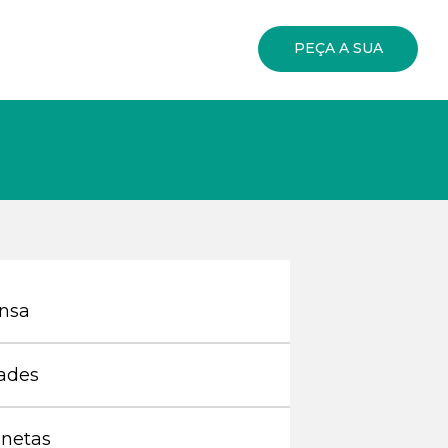
PEÇA A SUA
nsa
ades
netas