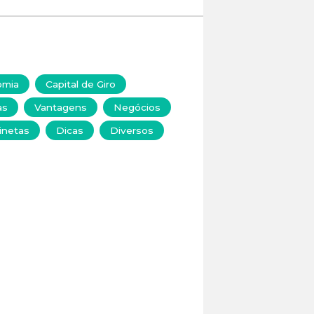
omia
Capital de Giro
as
Vantagens
Negócios
inetas
Dicas
Diversos