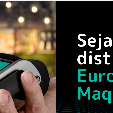
Sej
dist
Eur
Maq