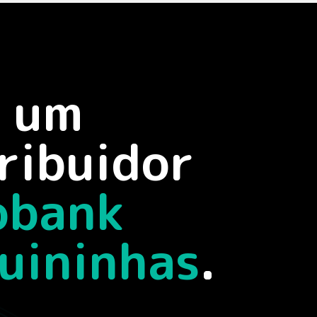
a um
ribuidor
obank
uininhas
.