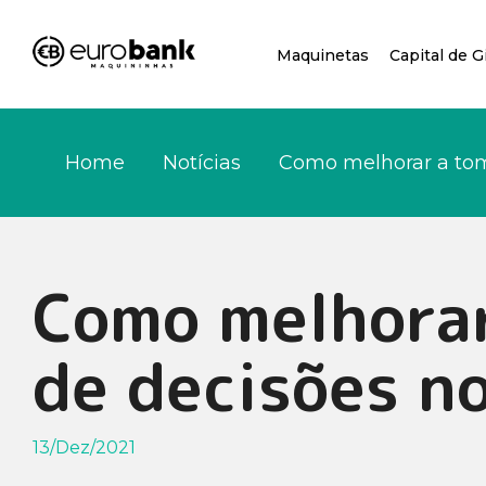
Maquinetas
Capital de G
Home
Notícias
Como melhorar a tom
Eurobank
Maquininha
Mini
Como melhora
de decisões n
Eurobank
Maquininha
Pro
13/Dez/2021