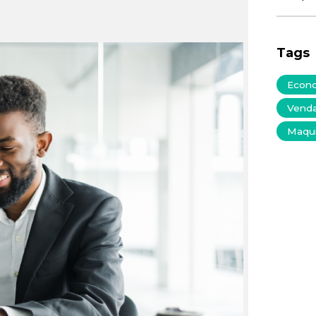
Tags
t
Econ
Vend
Maqu