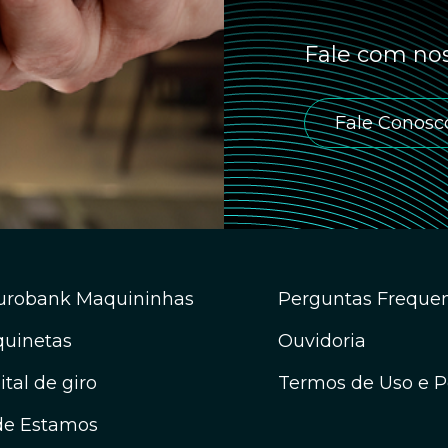
Fale com nos
Fale Conosc
urobank Maquininhas
Perguntas Freque
uinetas
Ouvidoria
ital de giro
Termos de Uso e Po
e Estamos